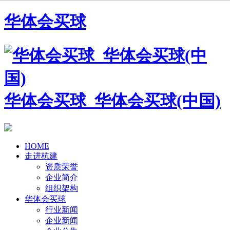
华体会买球
华体会买球_华体会买球(中国)
HOME
走进杭建
资质荣誉
企业简介
组织架构
华体会买球
行业新闻
企业新闻