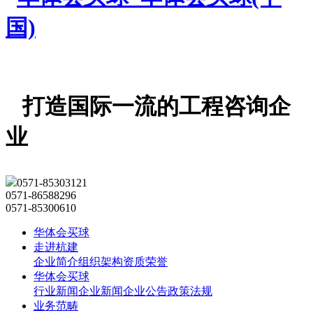
打造国际一流的工程咨询企
业
0571-85303121
0571-86588296
0571-85300610
华体会买球
走进杭建
企业简介
组织架构
资质荣誉
华体会买球
行业新闻
企业新闻
企业公告
政策法规
业务范畴