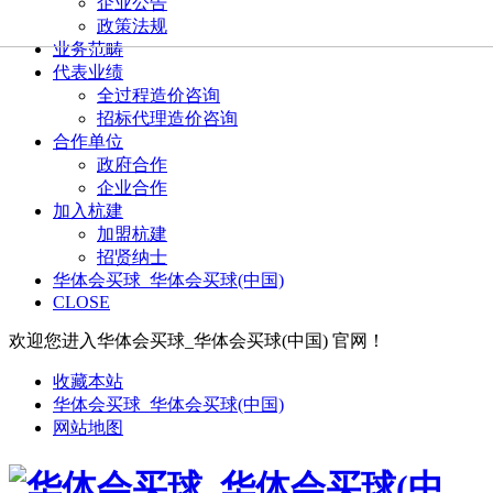
企业公告
政策法规
业务范畴
代表业绩
全过程造价咨询
招标代理造价咨询
合作单位
政府合作
企业合作
加入杭建
加盟杭建
招贤纳士
华体会买球_华体会买球(中国)
CLOSE
欢迎您进入华体会买球_华体会买球(中国) 官网！
收藏本站
华体会买球_华体会买球(中国)
网站地图