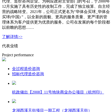
代理、造价咨询企业。为响应政府主管部门的号召，于2000年
12月实施了具有历史性的改制工作，完成了独立核算、自主经
营的战略转变。2021年，公司正式更名为“华体会买球_华体会
买球(中国) ”，以全新的面貌、更高的服务质量、更严谨的管
理体系为客户提供更为优质的服务。公司在发展的每个阶段都
以前瞻的思想……
了解详情>>
代表业绩
Project performance
全过程造价咨询
招标代理造价咨询
杭政储出【2008】11号地块商业办公项目（杭州印）
龙湖西溪天街项目一期工程（龙湖西溪天街）