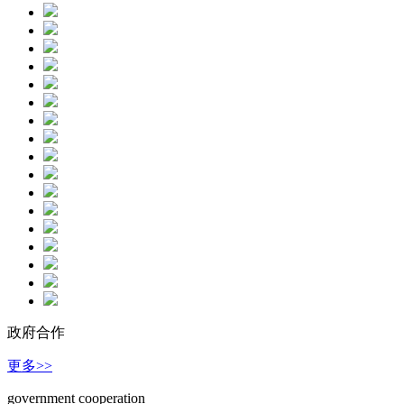
政府合作
更多>>
government cooperation