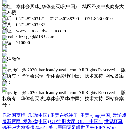
地址：华体会买球_华体会买球(中国) 上城区圣奥中央商务大
厦26楼
电话：0571-85303121 0571-86588296 0571-85300610
传真：0571-85303237
网址：www.
hardcandyaustin.com
E-mail：hzjsgcgl@163.com
邮编：310000
关注微信
Copyright @ 2020 hardcandyaustin.com All Rights Reserved. 版
权所有：华体会买球_华体会买球(中国) 技术支持 网站备案
号：
Copyright @ 2020 hardcandyaustin.com All Rights Reserved. 版
权所有：华体会买球_华体会买球(中国) 技术支持 网站备案
号：
乐动网页版_乐动(中国)
乐竞在线注册_乐竞lejing(中国)
爱游戏
最新官网_爱游戏(中国)
OD注册大厅_OD（中国）
世界杯真
钱开户为您提供2026年美加墨国际足联世界杯(FIFA World